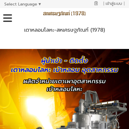
|
เข้าสู่ระบบ
|
Select Language
▼
เตาหลอมโลหะ-สหเศรษฐภัณฑ์ (1978)