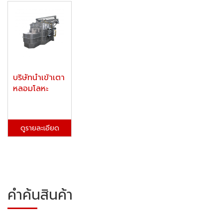
บริษัทนำเข้าเตา
หลอมโลหะ
ดูรายละเอียด
คำค้นสินค้า