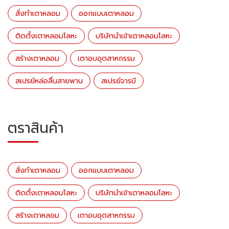
สั่งทำเตาหลอม
ออกแบบเตาหลอม
ติดตั้งเตาหลอมโลหะ
บริษัทนำเข้าเตาหลอมโลหะ
สร้างเตาหลอม
เตาอบอุตสาหกรรม
สเปรย์หล่อลื่นสายพาน
สเปรย์จารบี
ตราสินค้า
สั่งทำเตาหลอม
ออกแบบเตาหลอม
ติดตั้งเตาหลอมโลหะ
บริษัทนำเข้าเตาหลอมโลหะ
สร้างเตาหลอม
เตาอบอุตสาหกรรม