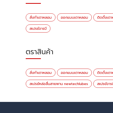
สั่งทำเตาหลอม
ออกแบบเตาหลอม
ติดตั้งเต
สเปรย์จารบี
ตราสินค้า
สั่งทำเตาหลอม
ออกแบบเตาหลอม
ติดตั้งเต
สเปรย์หล่อลื่นสายพาน newtechlubes
สเปรย์จา