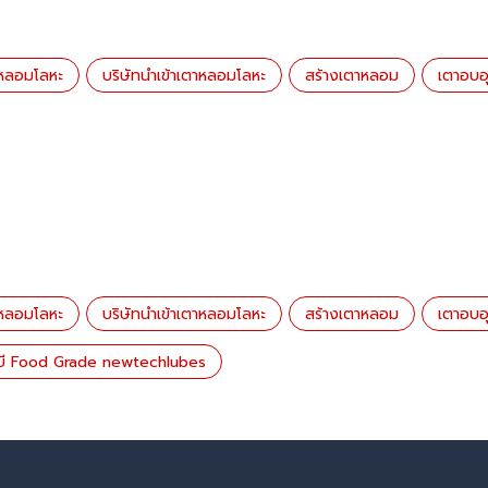
าหลอมโลหะ
บริษัทนำเข้าเตาหลอมโลหะ
สร้างเตาหลอม
เตาอบอ
าหลอมโลหะ
บริษัทนำเข้าเตาหลอมโลหะ
สร้างเตาหลอม
เตาอบอ
รบี Food Grade newtechlubes